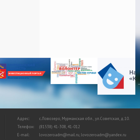
Адрес:
с.Ловозеро, Мурманская обл., ул.Советская, д.10.
Телефон:
(81538) 41-308, 41-012
E-mail:
lovozeroadm@mail.ru, lovozeroadm@yandex.ru