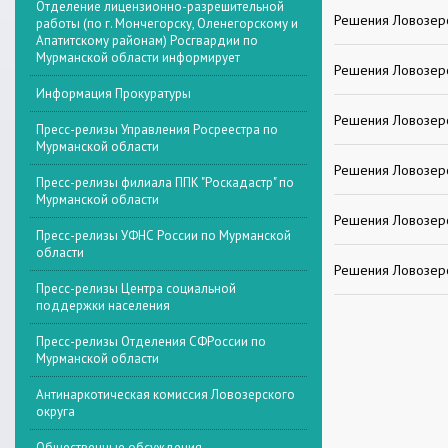
Отделение лицензионно-разрешительной
Решения Ловозерс
работы (по г. Мончегорску, Оленегорскому и
Апатитскому районам) Росгвардии по
Мурманской области информирует
Решения Ловозерс
Информация Прокуратуры
Решения Ловозерс
Пресс-релизы Управления Росреестра по
Мурманской области
Решения Ловозерс
Пресс-релизы филиала ППК "Роскадастр" по
Мурманской области
Решения Ловозерс
Пресс-релизы УФНС России по Мурманской
области
Решения Ловозерс
Пресс-релизы Центра социальной
поддержки населения
Пресс-релизы Отделения СФРоссии по
Мурманской области
Антинаркотическая комиссия Ловозерского
округа
Общественные обсуждения