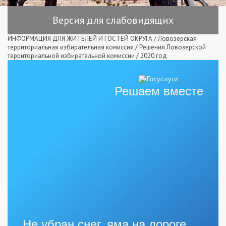
Версия для слабовидящих
ИНФОРМАЦИЯ ДЛЯ ЖИТЕЛЕЙ И ГОСТЕЙ ОКРУГА
/
Ловозерская
территориальная избирательная комиссия
/
Решения Ловозерской
территориальной избирательной комиссии
/
2020 год
Решаем вместе
Не убран снег, яма на дороге,