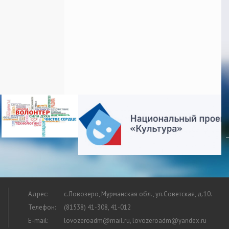
Адрес:
с.Ловозеро, Мурманская обл., ул.Советская, д.10.
Телефон:
(81538) 41-308, 41-012
E-mail:
lovozeroadm@mail.ru, lovozeroadm@yandex.ru