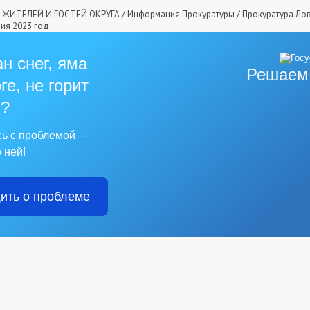
ЖИТЕЛЕЙ И ГОСТЕЙ ОКРУГА
/
Информация Прокуратуры
/
Прокуратура Ло
ия 2023 год
н снег, яма
Решаем
ге, не горит
?
сь с проблемой —
 ней!
ить о проблеме