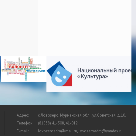
Адрес:
с.Ловозеро, Мурманская обл., ул.Советская, д.10.
Телефон:
(81538) 41-308, 41-012
E-mail:
lovozeroadm@mail.ru, lovozeroadm@yandex.ru