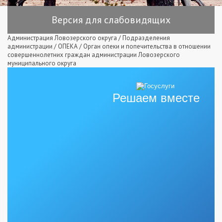
Версия для слабовидящих
Администрация Ловозерского округа
/
Подразделения
администрации
/
ОПЕКА
/
Орган опеки и попечительства в отношении
совершеннолетних граждан администрации Ловозерского
муниципального округа
Решаем вместе