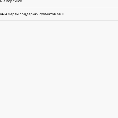
нию перечней
исным мерам поддержки субъектов МСП