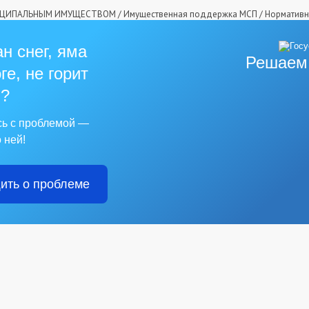
ИЦИПАЛЬНЫМ ИМУЩЕСТВОМ
/
Имущественная поддержка МCП
/
Нормативн
н снег, яма
Решаем
ге, не горит
?
сь с проблемой —
 ней!
ить о проблеме