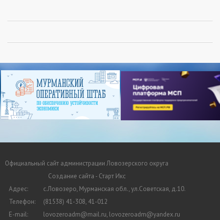
Официальный сайт администрации Ловозерского округа
Создание сайта - Старт Икс
Адрес:
с.Ловозеро, Мурманская обл., ул.Советская, д.10.
Телефон:
(81538) 41-308, 41-012
E-mail:
lovozeroadm@mail.ru, lovozeroadm@yandex.ru