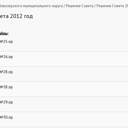
овозерского муниципального округа
/
Решения Совета
/
Решения Совета 2
ета 2012 год
йлы:
№25.zip
№26.zip
№28.zip
№28.zip
№29.zip
№30.zip