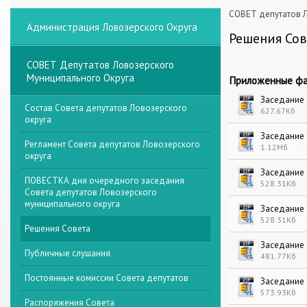
СОВЕТ депутатов Л
Администрация Ловозерского Округа
Решения Сов
СОВЕТ Депутатов Ловозерского
Муниципального Округа
Приложенные фа
Заседание 
Состав Совета депутатов Ловозерского
627.67Кб
округа
Заседание 
Регламент Совета депутатов Ловозерского
1.12Мб
округа
Заседание 
ПОВЕСТКА дня очередного заседания
528.31Кб
Совета депутатов Ловозерского
муниципального округа
Заседание 
528.31Кб
Решения Совета
Заседание 
Публичные слушания
481.77Кб
Постоянные комиссии Совета депутатов
Заседание 
573.93Кб
Распоряжения Совета