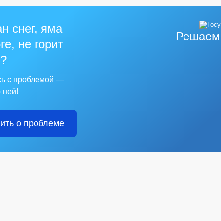
н снег, яма
Решаем
ге, не горит
?
сь с проблемой —
 ней!
ить о проблеме