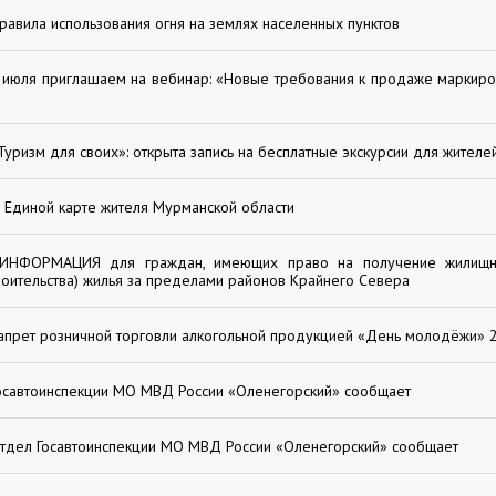
равила использования огня на землях населенных пунктов
 июля приглашаем на вебинар: «Новые требования к продаже маркир
Туризм для своих»: открыта запись на бесплатные экскурсии для жителе
 Единой карте жителя Мурманской области
ИНФОРМАЦИЯ для граждан, имеющих право на получение жилищн
роительства) жилья за пределами районов Крайнего Севера
апрет розничной торговли алкогольной продукцией «День молодёжи» 
осавтоинспекции МО МВД России «Оленегорский» сообщает
тдел Госавтоинспекции МО МВД России «Оленегорский» сообщает