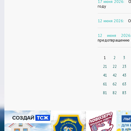
17 июня 2026:
О
году
12 июня 2026:
О
12 июня 2026:
предотвращению 
1
2
3
21
22
23
41
42
43
61
62
63
81
82
83