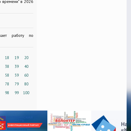
о времени" в 2026
жает работу по
18
19
20
38
39
40
58
59
60
78
79
80
98
99
100