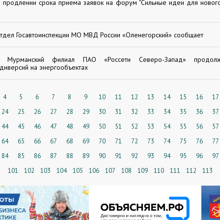
 продлении срока приема заявок на форум "Сильные идеи для новог
тдел Госавтоинспекции МО МВД России «Оленегорский» сообщает
Мурманский филиал ПАО «Россети Северо-Запад» продол
диверсий на энергообъектах
4
5
6
7
8
9
10
11
12
13
14
15
16
17
24
25
26
27
28
29
30
31
32
33
34
35
36
37
44
45
46
47
48
49
50
51
52
53
54
55
56
57
64
65
66
67
68
69
70
71
72
73
74
75
76
77
84
85
86
87
88
89
90
91
92
93
94
95
96
97
101
102
103
104
105
106
107
108
109
110
111
112
113