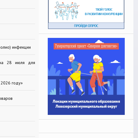
полио) инфекции
 на 28 июля для
 2026 году»
оваров