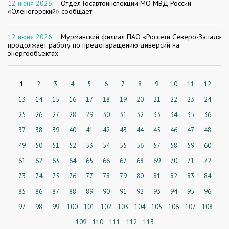
12 июня 2026:
Отдел Госавтоинспекции МО МВД России
«Оленегорский» сообщает
12 июня 2026:
Мурманский филиал ПАО «Россети Северо-Запад»
продолжает работу по предотвращению диверсий на
энергообъектах
1
2
3
4
5
6
7
8
9
10
11
12
13
14
15
16
17
18
19
20
21
22
23
24
25
26
27
28
29
30
31
32
33
34
35
36
37
38
39
40
41
42
43
44
45
46
47
48
49
50
51
52
53
54
55
56
57
58
59
60
61
62
63
64
65
66
67
68
69
70
71
72
73
74
75
76
77
78
79
80
81
82
83
84
85
86
87
88
89
90
91
92
93
94
95
96
97
98
99
100
101
102
103
104
105
106
107
108
109
110
111
112
113