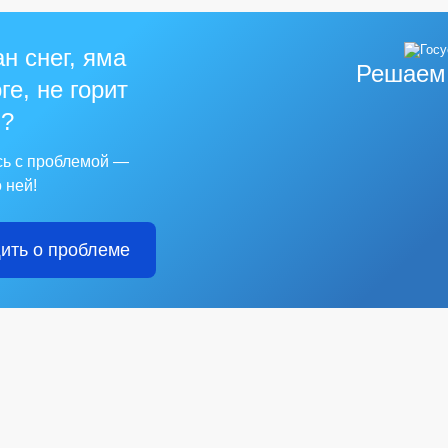
н снег, яма
Решаем
ге, не горит
?
сь с проблемой —
 ней!
ить о проблеме