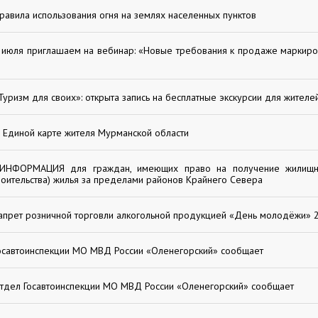
равила использования огня на землях населенных пунктов
 июля приглашаем на вебинар: «Новые требования к продаже маркир
Туризм для своих»: открыта запись на бесплатные экскурсии для жителе
 Единой карте жителя Мурманской области
ИНФОРМАЦИЯ для граждан, имеющих право на получение жилищн
роительства) жилья за пределами районов Крайнего Севера
апрет розничной торговли алкогольной продукцией «День молодёжи» 
осавтоинспекции МО МВД России «Оленегорский» сообщает
тдел Госавтоинспекции МО МВД России «Оленегорский» сообщает