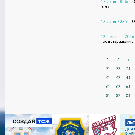
17 июня 2026:
О
году
12 июня 2026:
О
12 июня 2026:
предотвращению 
1
2
3
21
22
23
41
42
43
61
62
63
81
82
83