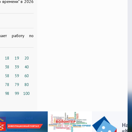
о времени" в 2026
жает работу по
18
19
20
38
39
40
58
59
60
78
79
80
98
99
100