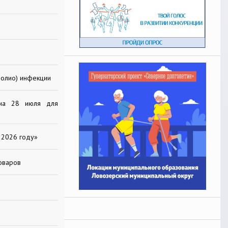
полио) инфекции
 на 28 июля для
 2026 году»
оваров