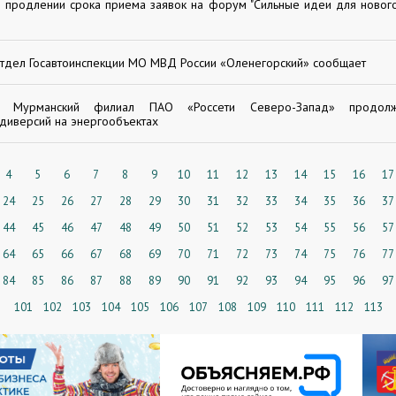
 продлении срока приема заявок на форум "Сильные идеи для новог
тдел Госавтоинспекции МО МВД России «Оленегорский» сообщает
Мурманский филиал ПАО «Россети Северо-Запад» продол
диверсий на энергообъектах
4
5
6
7
8
9
10
11
12
13
14
15
16
17
24
25
26
27
28
29
30
31
32
33
34
35
36
37
44
45
46
47
48
49
50
51
52
53
54
55
56
57
64
65
66
67
68
69
70
71
72
73
74
75
76
77
84
85
86
87
88
89
90
91
92
93
94
95
96
97
101
102
103
104
105
106
107
108
109
110
111
112
113