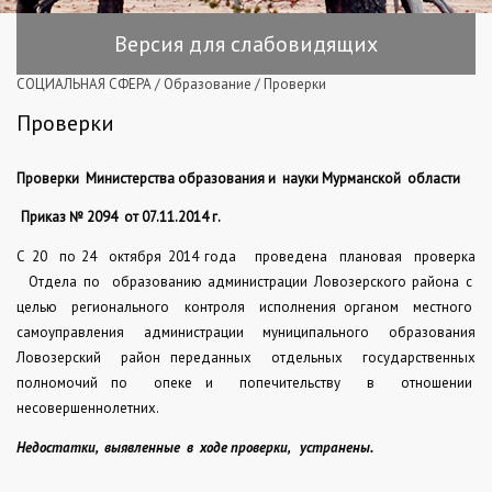
Версия для слабовидящих
СОЦИАЛЬНАЯ СФЕРА
/
Образование
/
Проверки
Проверки
Проверки
Министерства образования и
науки Мурманской
области
Приказ № 2094
от 07.11.2014 г.
С 20
по 24
октября 2014 года
проведена
плановая
проверка
Отдела по
образованию администрации Ловозерского района с
целью
регионального
контроля
исполнения органом
местного
самоуправления администрации муниципального образования
Ловозерский
район переданных
отдельных
государственных
полномочий по
опеке и
попечительству
в
отношении
несовершеннолетних.
Недостатки,
выявленные
в
ходе проверки,
устранены.