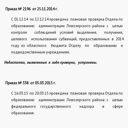
Приказ № 2196
от 25.11.2014 г.
С 01.12.14
по 12.12.14 проведена
плановая
проверка Отдела по
образованию
администрации Ловозерского района с
целью
контроля
соблюдений условий выделения,
получения,
целевого
использования субвенций, предоставленных в 2014
году из областного
бюджета Отделу
по
образованию
и
подведомственным учреждениям.
Недостатки,
выявленные
в
ходе проверки,
устранены.
Приказ № 338
от 05.03.2015 г.
С 16.03.15
по 20.03.15 проведена
плановая
проверка Отдела по
образованию
администрации Ловозерского района с
целью
федерального государственного
надзора
в
сфере
образования.