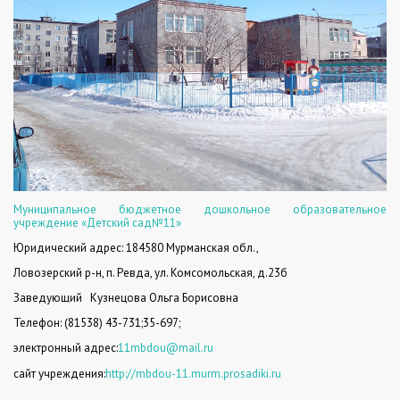
Муниципальное бюджетное дошкольное образовательное
учреждение «Детский сад№11»
Юридический а
дрес:
184580 Мурманская обл.,
Ловозерский р-н, п. Ревда, ул. Комсомольская, д.23б
Заведующий
Кузнецова Ольга Борисовна
Телефон:
(81538)
43-731
;
35-697
;
электронный адрес:
11
mbdou
@
mail
.
ru
сайт учреждения:
http://mbdou-11.murm.prosadiki.ru