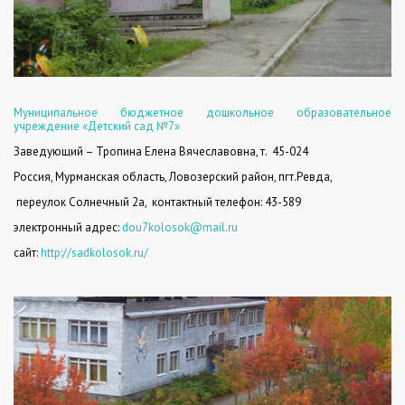
Муниципальное бюджетное дошкольное образовательное
учреждение «Детский сад №7»
Заведующий – Тропина Елена Вячеславовна, т.
45-024
Россия, Мурманская область, Ловозерский район, пгт.Ревда,
переулок Солнечный 2а,
контактный телефон: 43-589
электронный адрес
:
dou
7
kolosok
@
mail
.
ru
сайт:
http://sadkolosok.ru/