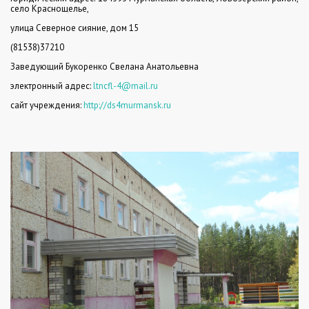
село Краснощелье,
улица Северное сияние, дом 15
(81538)37210
Заведующий Букоренко Свелана Анатольевна
электронный адрес:
ltncfl
-4@
mail
.
ru
сайт учреждения:
http://ds4murmansk.ru