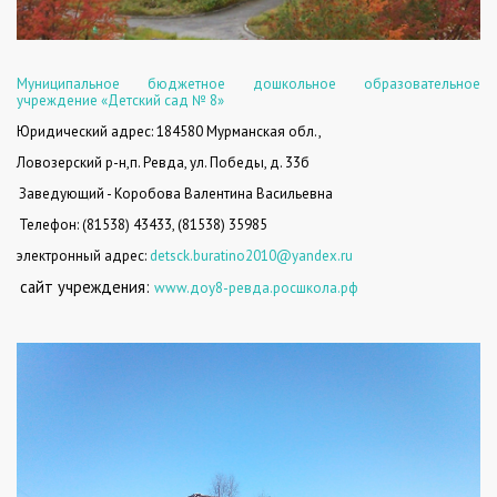
Муниципальное бюджетное дошкольное образовательное
учреждение «Детский сад № 8»
Юридический а
дрес:
184580 Мурманская обл.,
Ловозерский р-н,п. Ревда, ул. Победы, д. 33б
Заведующий - Коробова Валентина Васильевна
Телефон:
(81538) 43433, (81538) 35985
электронный адрес
:
detsck
.
buratino
2010@
yandex
.
ru
сайт учреждения:
www.доу8-ревда.росшкола.рф