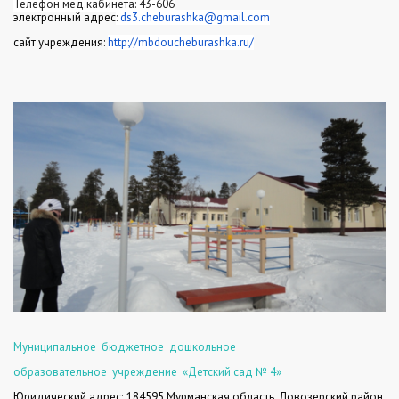
Телефон мед.кабинета: 43-606
электронный адрес
:
ds3.cheburashka@gmail.com
сайт учреждения:
http://mbdoucheburashka.ru/
Муниципальное
бюджетное
дошкольное
образовательное
учреждение
«Детский сад № 4»
Юридический адрес: 184595 Мурманская область,
Ловозерский район,