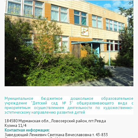
Муниципальное бюджетное дошкольное образовательное
учреждение "Детский сад №3" общеразвивающего вида с
приоритетным осуществлением деятельности по художественно-
эстетическому направлению развития детей
184580 Мурманская обл., Ловозерский район, пгт.Ревда
Кузина 11/4
Контактная информация:
Заведующий Ленкевич Светлана Вячеславовна т. 43-833