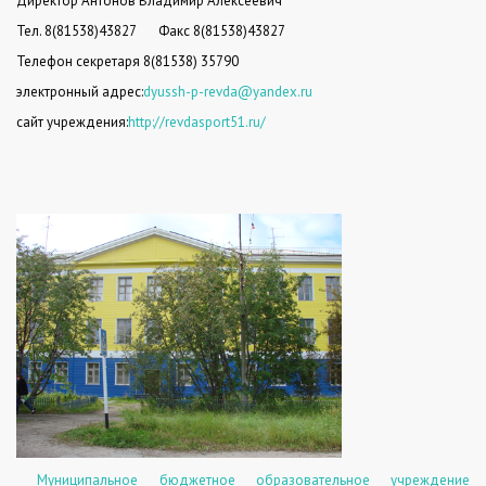
Директор Антонов Владимир Алексеевич
Тел. 8(81538)43827
Факс 8(81538)43827
Телефон секретаря 8(81538) 35790
электронный адрес:
dyussh-p-revda@yandex.ru
сайт учреждения:
http://revdasport51.ru/
Муниципальное бюджетное образовательное учреждение