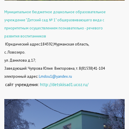
Муниципальное бюджетное дошкольное образовательное
учреждение "Детский сад № 1" общеразвивающего вида с
приоритетным осуществлением познавательно - речевого
развития воспитанников
Юридический адрес:184592,Мурманская область,
с. Ловозеро.
ул. Данилова д.17;
Заведующий:
Чупрова Юлия Викторовна
, т. 8(81538)41-104
электронный адрес:
Lmdou1@yandex.ru
сайт учреждения:
http://detskiisad1.ucoz.ru/