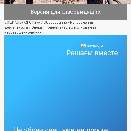
Версия для слабовидящих
СОЦИАЛЬНАЯ СФЕРА
/
Образование
/
Направления
деятельности
/
Опека и попечительство в отношении
несовершеннолетних.
Решаем вместе
Не убран снег, яма на дороге,