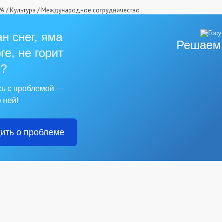
РА
/
Культура
/
Международное сотрудничество
н снег, яма
Решаем
ге, не горит
?
сь с проблемой —
 ней!
ить о проблеме