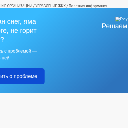
ЫЕ ОРГАНИЗАЦИИ
/
УПРАВЛЕНИЕ ЖКХ
/
Полезная информация
н снег, яма
Решаем
ге, не горит
?
сь с проблемой —
 ней!
ить о проблеме