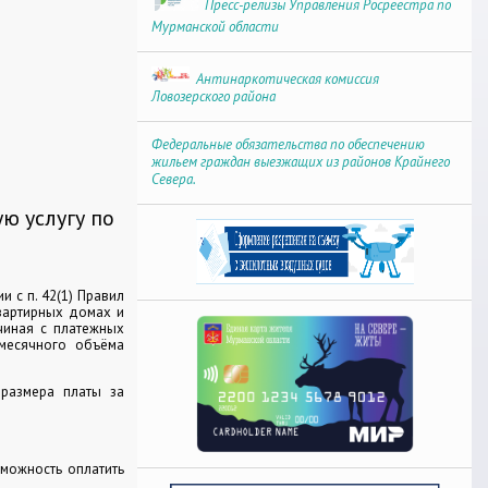
Пресс-релизы Управления Росреестра по
Мурманской области
Антинаркотическая комиссия
Ловозерского района
Федеральные обязательства по обеспечению
жильем граждан выезжащих из районов Крайнего
Севера.
ю услугу по
 с п. 42(1) Правил
вартирных домах и
чиная с платежных
емесячного объёма
 размера платы за
можность оплатить