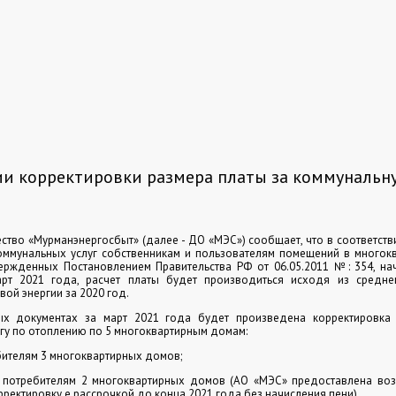
и корректировки размера платы за коммунальну
тво «Мурманэнергосбыт» (далее - ДО «МЭС») сообщает, что в соответствии
оммунальных услуг собственникам и пользователям помещений в многок
ержденных Постановлением Правительства РФ от 06.05.2011 №: 354, на
рт 2021 года, расчет платы будет производиться исходя из средн
вой энергии за 2020 год.
х документах за март 2021 года будет произведена корректировка
гу по отоплению по 5 многоквартирным домам:
ебителям 3 многоквартирных домов;
 потребителям 2 многоквартирных домов (АО «МЭС» предоставлена воз
ректировку е рассрочкой до конца 2021 года без начисления пени).