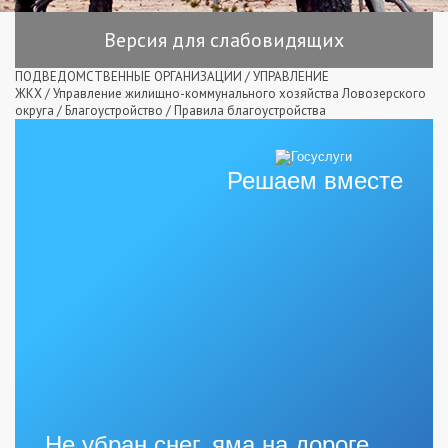
Версия для слабовидящих
ПОДВЕДОМСТВЕННЫЕ ОРГАНИЗАЦИИ
/
УПРАВЛЕНИЕ
ЖКХ
/
Управление жилищно-коммунального хозяйства Ловозерского
округа
/
Благоустройство
/
Правила благоустройства
Решаем вместе
Не убран снег, яма на дороге,