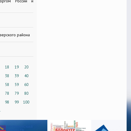
торгом России и
зерского района
18
19
20
38
39
40
58
59
60
78
79
80
98
99
100
4