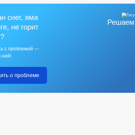
н снег, яма
Решаем
ге, не горит
?
сь с проблемой —
 ней!
ить о проблеме