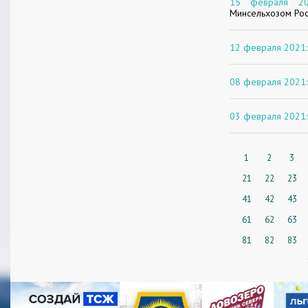
15 февраля 20
Минсельхозом Рос
12 февраля 2021:
08 февраля 2021:
03 февраля 2021:
1
2
3
21
22
23
41
42
43
61
62
63
81
82
83