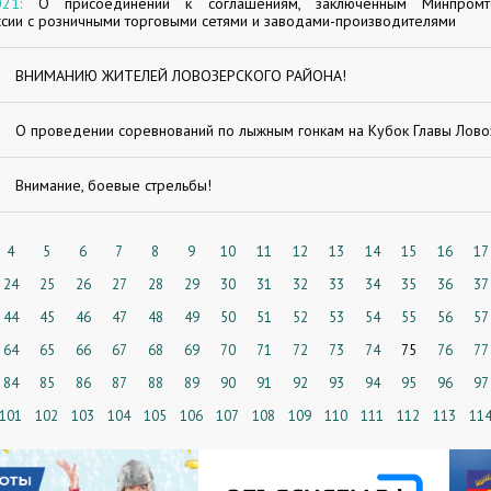
21:
О присоединении к соглашениям, заключенным Минпром
сии с розничными торговыми сетями и заводами-производителями
ВНИМАНИЮ ЖИТЕЛЕЙ ЛОВОЗЕРСКОГО РАЙОНА!
О проведении соревнований по лыжным гонкам на Кубок Главы Лово
Внимание, боевые стрельбы!
4
5
6
7
8
9
10
11
12
13
14
15
16
17
24
25
26
27
28
29
30
31
32
33
34
35
36
37
44
45
46
47
48
49
50
51
52
53
54
55
56
57
64
65
66
67
68
69
70
71
72
73
74
75
76
77
84
85
86
87
88
89
90
91
92
93
94
95
96
97
101
102
103
104
105
106
107
108
109
110
111
112
113
11