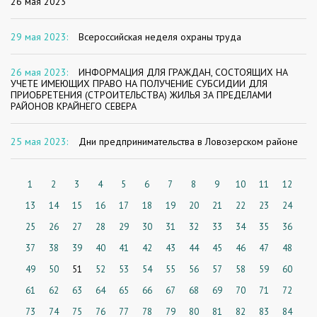
26 мая 2023
29 мая 2023:
Всероссийская неделя охраны труда
26 мая 2023:
ИНФОРМАЦИЯ ДЛЯ ГРАЖДАН, СОСТОЯЩИХ НА
УЧЕТЕ ИМЕЮЩИХ ПРАВО НА ПОЛУЧЕНИЕ СУБСИДИИ ДЛЯ
ПРИОБРЕТЕНИЯ (СТРОИТЕЛЬСТВА) ЖИЛЬЯ ЗА ПРЕДЕЛАМИ
РАЙОНОВ КРАЙНЕГО СЕВЕРА
25 мая 2023:
Дни предпринимательства в Ловозерском районе
1
2
3
4
5
6
7
8
9
10
11
12
13
14
15
16
17
18
19
20
21
22
23
24
25
26
27
28
29
30
31
32
33
34
35
36
37
38
39
40
41
42
43
44
45
46
47
48
49
50
51
52
53
54
55
56
57
58
59
60
61
62
63
64
65
66
67
68
69
70
71
72
73
74
75
76
77
78
79
80
81
82
83
84