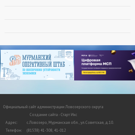
Официальный сайт администрации Ловозерского округа
Создание сайта - Старт Икс
Адрес:
с.Ловозеро, Мурманская обл., ул.Советская, д.10.
Телефон:
(81538) 41-308, 41-012