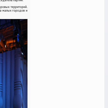
едатель партии.
оровых территорий.
ва малых городов и