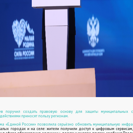
в поручил создать правовую основу для защиты муниципальных с
ействиями приносят пользу регионам.
ма «Единой России» позволила серьёзно обновить муниципальную инфрас
алых городах и на селе: жители получили доступ к цифровым сервисам