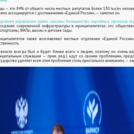
овне
.
ы — это 84% от общего числа местных депутатов. Более 130 тысяч челове
ямо ассоциируется с достижениями «Единой России», — заметил он.
уровнем управления прямо связаны большинство партийных проектов «Е
оздании современной инфраструктуры в муниципалитетах: это обществе
 спортзалы, ФАПы, школы и детские сады.
иципалитетов также возглавляют местные отделения «Единой России»
твенность.
 власти всегда был и будет ближе всего к людям, поэтому он очень ва
ниципальным служащим — прим. ред.) идут со своими проблемами, пред
сударства уделяет всем этим проблемам столь пристальное внимание», — за