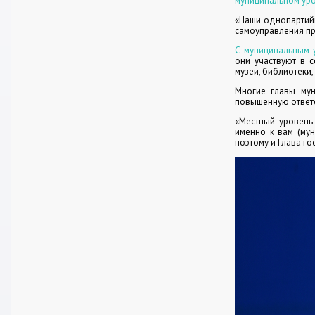
муниципальном ур
«Наши однопартийц
самоуправления пр
С муниципальным 
они участвуют в с
музеи, библиотеки,
Многие главы мун
повышенную ответс
«Местный уровень
именно к вам (му
поэтому и Глава го