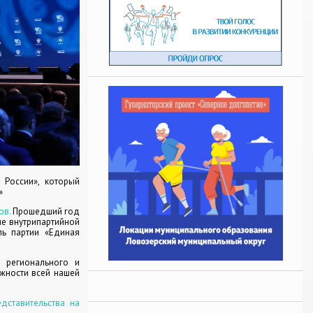
России», который
»
ов.
Прошедший год
ие внутрипартийной
ль партии «Единая
 регионального и
жности всей нашей
дставительства на