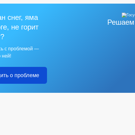
н снег, яма
Решаем
ге, не горит
?
сь с проблемой —
 ней!
ить о проблеме