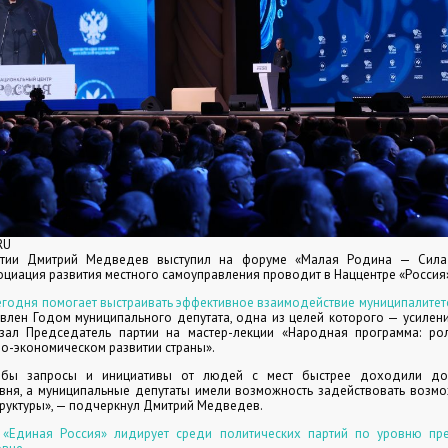
RU
ртии Дмитрий Медведев выступил на форуме «Малая Родина — Сила 
оциация развития местного самоуправления проводит в Наццентре «Россия
егодня помогает выстраивать эффективное взаимодействие муниципалитет
влен Годом муниципального депутата, одна из целей которого — усилен
азал Председатель партии на мастер-лекции «Народная программа: ро
но-экономическом развитии страны».
обы запросы и инициативы от людей с мест быстрее доходили до
вня, а муниципальные депутаты имели возможность задействовать возмо
руктуры», — подчеркнул
Дмитрий Медведев
.
о
«Единая Россия» лидирует среди политических партий по уровню пре