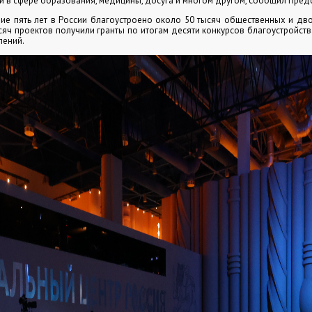
 в сфере образования, медицины, досуга и многом другом, сообщил Предс
ие пять лет в России благоустроено около 50 тысяч общественных и дв
сяч проектов получили гранты по итогам десяти конкурсов благоустройст
лений.