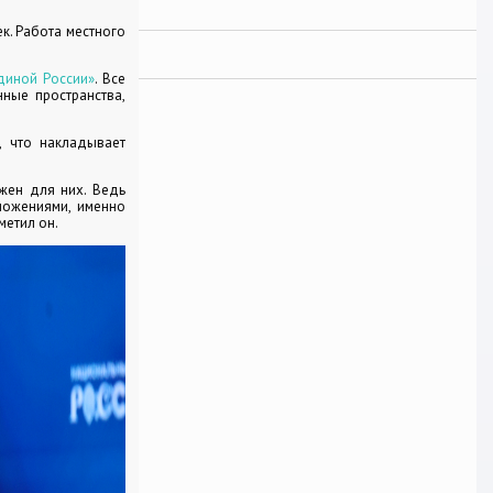
к. Работа местного
диной России»
. Все
нные пространства,
, что накладывает
жен для них. Ведь
ложениями, именно
метил он.