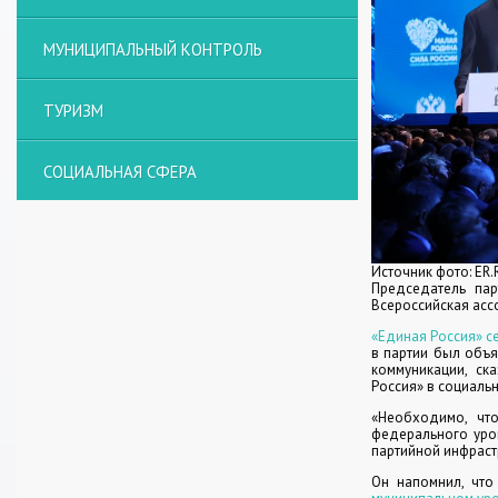
МУНИЦИПАЛЬНЫЙ КОНТРОЛЬ
ТУРИЗМ
СОЦИАЛЬНАЯ СФЕРА
Источник фото: ER.
Председатель па
Всероссийская асс
«Единая Россия» с
в партии был объя
коммуникации, ск
Россия» в социаль
«Необходимо, чт
федерального уро
партийной инфраст
Он напомнил, чт