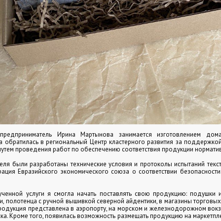
предприниматель Ирина Мартынова занимается изготовлением дома
а обратилась в региональный Центр кластерного развития за поддержк
путем проведения работ по обеспечению соответствия продукции нормати
ля были разработаны технические условия и протоколы испытаний текс
ация Евразийского экономического союза о соответствии безопасности
лученной услуги я смогла начать поставлять свою продукцию: подушки 
ти, полотенца с ручной вышивкой северной айдентики, в магазины торговых
продукция представлена в аэропорту, на морском и железнодорожном вокз
ка. Кроме того, появилась возможность размещать продукцию на маркетплей