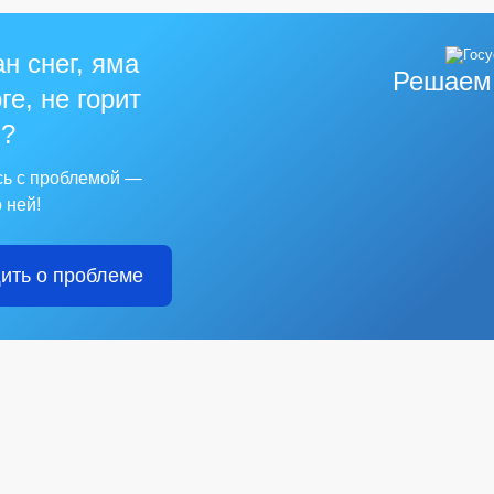
н снег, яма
Решаем
ге, не горит
?
сь с проблемой —
 ней!
ить о проблеме