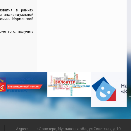
азвития в рамках
ка индивидуальной
номики Мурманской
роме того, получить
Адрес:
с.Ловозеро, Мурманская обл., ул.Советская, д.10.