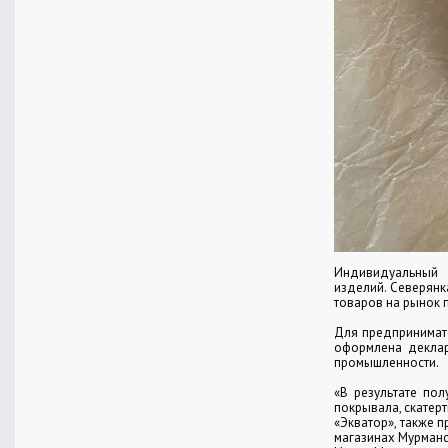
Индивидуальный 
изделий. Северянк
товаров на рынок 
Для предпринимате
оформлена деклар
промышленности.
«В результате по
покрывала, скатер
«Экватор», также 
магазинах Мурманс