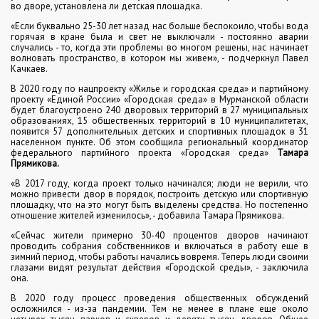
во дворе, установлена ли детская площадка.
«Если буквально 25-30 лет назад нас больше беспокоило, чтобы вода
горячая в кране была и свет не выключали - постоянно аварии
случались - то, когда эти проблемы во многом решены, нас начинает
волновать пространство, в котором мы живем», - подчеркнул Павел
Качкаев.
В 2020 году по нацпроекту «Жилье и городская среда» и партийному
проекту «Единой России» «Городская среда» в Мурманской области
будет благоустроено 240 дворовых территорий в 27 муниципальных
образованиях, 15 общественных территорий в 10 муниципалитетах,
появится 57 дополнительных детских и спортивных площадок в 31
населенном пункте. Об этом сообщила региональный координатор
федерального партийного проекта «Городская среда»
Тамара
Прямикова.
«В 2017 году, когда проект только начинался; люди не верили, что
можно привести двор в порядок, построить детскую или спортивную
площадку, что на это могут быть выделены средства. Но постепенно
отношение жителей изменилось», - добавила Тамара Прямикова.
«Сейчас жители примерно 30-40 процентов дворов начинают
проводить собрания собственников и включаться в работу еще в
зимний период, чтобы работы начались вовремя. Теперь люди своими
глазами видят результат действия «Городской среды», - заключила
она.
В 2020 году процесс проведения общественных обсуждений
осложнился - из-за пандемии. Тем не менее в плане еще около