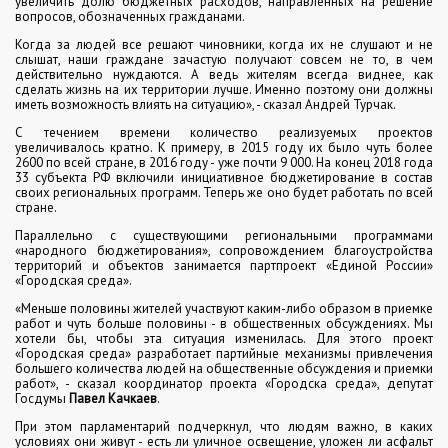
увеличить долю бюджетных расходов, направленных на решение
вопросов, обозначенных гражданами.
Когда за людей все решают чиновники, когда их не слушают и не
слышат, наши граждане зачастую получают совсем не то, в чем
действительно нуждаются. А ведь жителям всегда виднее, как
сделать жизнь на их территории лучше. Именно поэтому они должны
иметь возможность влиять на ситуацию», - сказал Андрей Турчак.
С течением времени количество реализуемых проектов
увеличивалось кратно. К примеру, в 2015 году их было чуть более
2600 по всей стране, в 2016 году - уже почти 9 000. На конец 2018 года
33 субъекта РФ включили инициативное бюджетирование в состав
своих региональных программ. Теперь же оно будет работать по всей
стране.
Параллельно с существующими региональными программами
«народного бюджетирования», сопровождением благоустройства
территорий и объектов занимается партпроект «Единой России»
«Городская среда».
«Меньше половины жителей участвуют каким-либо образом в приемке
работ и чуть больше половины - в общественных обсуждениях. Мы
хотели бы, чтобы эта ситуация изменилась. Для этого проект
«Городская среда» разработает партийные механизмы привлечения
большего количества людей на общественные обсуждения и приемки
работ», - сказал координатор проекта «Городска среда», депутат
Госдумы
Павел Качкаев
.
При этом парламентарий подчеркнул, что людям важно, в каких
условиях они живут - есть ли уличное освещение, уложен ли асфальт