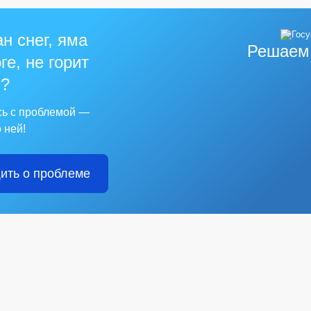
н снег, яма
Решаем
ге, не горит
?
сь с проблемой —
 ней!
ить о проблеме