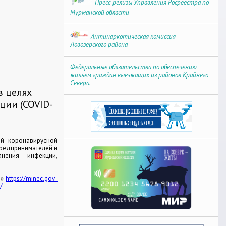
Пресс-релизы Управления Росреестра по
Мурманской области
Антинаркотическая комиссия
Ловозерского района
Федеральные обязательства по обеспечению
жильем граждан выезжащих из районов Крайнего
Севера.
в целях
ции (COVID-
й коронавирусной
предпринимателей и
нения инфекции,
й»
https://minec.gov-
/