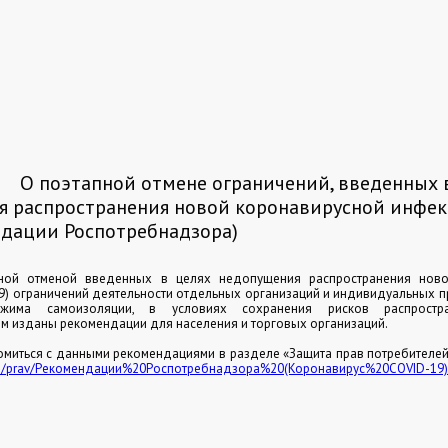
:
О поэтапной отмене ограничений, введенных 
 распространения новой коронавирусной инфек
ндации Роспотребнадзора)
пной отменой введенных в целях недопущения распространения ново
9) ограничений деятельности отдельных организаций и индивидуальных 
има самоизоляции, в условиях сохранения рисков распростра
 изданы рекомендации для населения и торговых организаций.
омиться с данными рекомендациями в разделе «Защита прав потребителе
ies/prav/Рекомендации%20Роспотребнадзора%20(Коронавирус%20COVID-19)