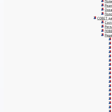
Поли
Реал
Охра
Поло
СОВЕТ де
Сост
Регл
ПОВЕ
Реше