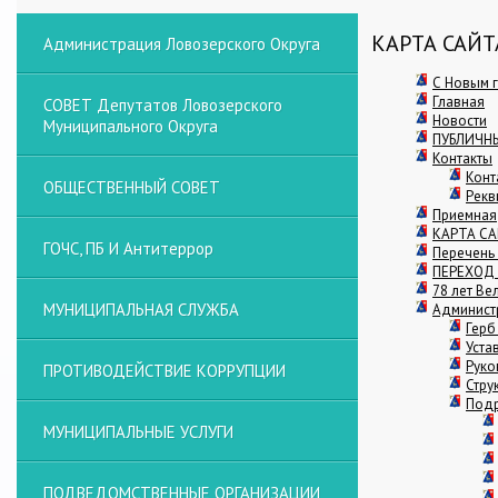
КАРТА САЙТ
Администрация Ловозерского Округа
С Новым г
Главная
СОВЕТ Депутатов Ловозерского
Новости
Муниципального Округа
ПУБЛИЧН
Контакты
Конт
ОБЩЕСТВЕННЫЙ СОВЕТ
Рекв
Приемная
КАРТА С
ГОЧС, ПБ И Антитеррор
Перечень 
ПЕРЕХОД
78 лет В
МУНИЦИПАЛЬНАЯ СЛУЖБА
Админист
Герб
Уста
Руко
ПРОТИВОДЕЙСТВИЕ КОРРУПЦИИ
Стру
Подр
МУНИЦИПАЛЬНЫЕ УСЛУГИ
ПОДВЕДОМСТВЕННЫЕ ОРГАНИЗАЦИИ