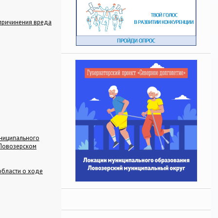
причинения вреда
униципального
 Ловозерском
области о ходе