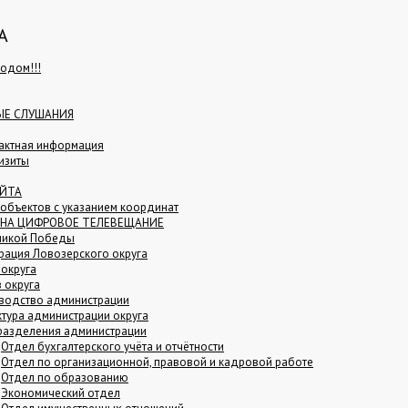
А
одом!!!
ЫЕ СЛУШАНИЯ
актная информация
изиты
АЙТА
объектов с указанием координат
 НА ЦИФРОВОЕ ТЕЛЕВЕЩАНИЕ
еликой Победы
рация Ловозерского округа
 округа
в округа
водство администрации
ктура администрации округа
азделения администрации
Отдел бухгалтерского учёта и отчётности
Отдел по организационной, правовой и кадровой работе
Отдел по образованию
Экономический отдел