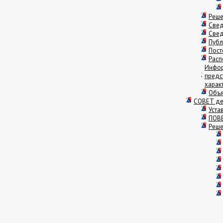
Реше
Свед
Свед
Публ
Пост
Расп
Инфор
предс
харак
Объ
СОВЕТ де
Уста
ПОВЕ
Реше