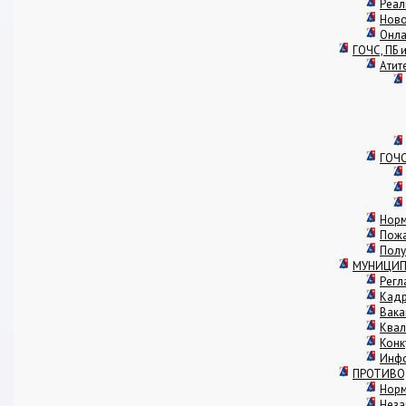
Реал
Ново
Онла
ГОЧС, ПБ 
Атит
ГОЧ
Норм
Пожа
Полу
МУНИЦИП
Регл
Кадр
Вака
Квал
Конк
Инф
ПРОТИВО
Норм
Неза