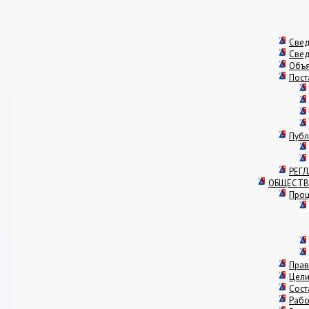
Свед
Свед
Объ
Пост
Публ
РЕГ
ОБЩЕСТВ
Проц
Прав
Цели
Сост
Рабо