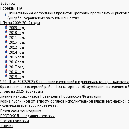
2020 год
Проекты НПА
Общественные обсуждения проектов Программ профилактики рисков 
(ущерба) охраняемым законом ценностям
НПА за 2009-2019 годы
2009 год.
2010 год
2011 год.
2013 год.
2012 год
2014 год
2015 год
2016 год
2017 год
2018 год
2019 год
 76-ПГ от 20.02.2025 О внесении изменений в муниципальную программу м
бразования Ловозерский район Транспортное обслуживание населения в
айоне на 2025-2027 годы
лнение майских указов Президента Российской Федерации
Форма публичной отчетности органов исполнительной власти Мурманской 
достижения значений показателей
Результаты мониторинга
ПРОТОКОЛ заседания комиссии
Состав комиссии
номочия