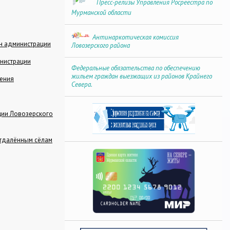
Пресс-релизы Управления Росреестра по
Мурманской области
Антинаркотическая комиссия
ан администрации
Ловозерского района
инистрации
Федеральные обязательства по обеспечению
жильем граждан выезжащих из районов Крайнего
ения
Севера.
ции Ловозерского
отдалённым сёлам