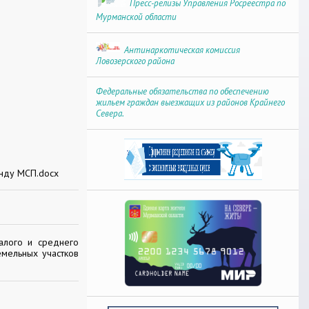
Пресс-релизы Управления Росреестра по
Мурманской области
Антинаркотическая комиссия
Ловозерского района
Федеральные обязательства по обеспечению
жильем граждан выезжащих из районов Крайнего
Севера.
енду МСП.docx
алого и среднего
емельных участков