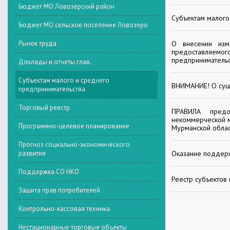
Бюджет МО Ловозерский район
Cубъектам малого
Бюджет МО сельское поселение Ловозеро
Рынок труда
О внесении изм
предоставляемого
предпринимательс
Доклады и отчеты глав.
Субъектам малого и среднего
ВНИМАНИЕ! О сущ
предпринимательства
Торговый реестр
ПРАВИЛА предо
некоммерческой м
Программно-целевое планирование
Мурманской облас
Прогноз социально-экономического
развития
Оказание поддерж
Поддержка СО НКО
Реестр субъектов
Защита прав потребителей
Контрольно-кассовая техника
Нестационарные торговые объекты