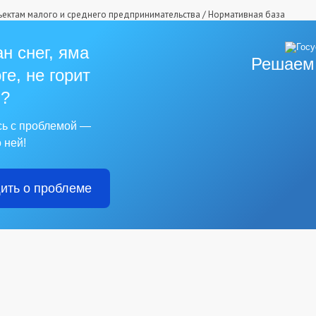
ъектам малого и среднего предпринимательства
/
Нормативная база
н снег, яма
Решаем
ге, не горит
?
сь с проблемой —
 ней!
ить о проблеме