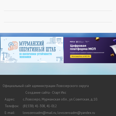
Официальный сайт администрации Ловозерского округа
Создание сайта - Старт Икс
Адрес:
с.Ловозеро, Мурманская обл., ул.Советская, д.10.
Телефон:
(81538) 41-308, 41-012
E-mail:
lovozeroadm@mail.ru, lovozeroadm@yandex.ru