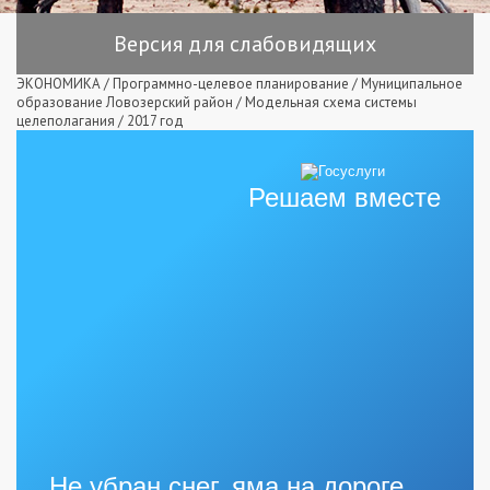
Версия для слабовидящих
ЭКОНОМИКА
/
Программно-целевое планирование
/
Муниципальное
образование Ловозерский район
/
Модельная схема системы
целеполагания
/
2017 год
Решаем вместе
Не убран снег, яма на дороге,