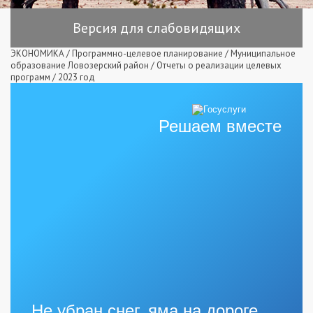
Версия для слабовидящих
ЭКОНОМИКА
/
Программно-целевое планирование
/
Муниципальное
образование Ловозерский район
/
Отчеты о реализации целевых
программ
/
2023 год
Решаем вместе
Не убран снег, яма на дороге,