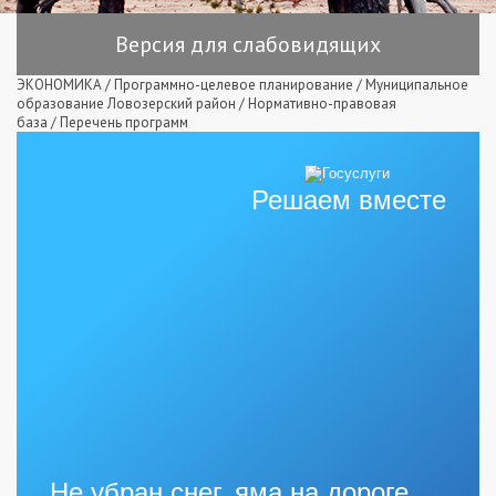
Версия для слабовидящих
ЭКОНОМИКА
/
Программно-целевое планирование
/
Муниципальное
образование Ловозерский район
/
Нормативно-правовая
база
/
Перечень программ
Решаем вместе
Не убран снег, яма на дороге,