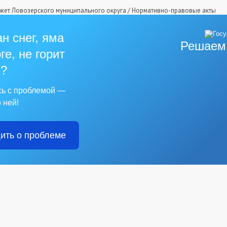
жет Ловозерского муниципального округа
/
Нормативно-правовые акты
н снег, яма
Решаем
ге, не горит
?
сь с проблемой —
 ней!
ить о проблеме