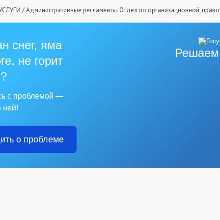
УСЛУГИ
/
Административные регламенты. Отдел по организационной, прав
н снег, яма
Решаем
ге, не горит
?
сь с проблемой —
 ней!
ить о проблеме